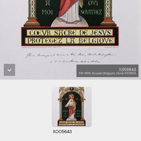
X005643
KIK-IRPA, Brussels (Belgium), cliché X005643
X005643