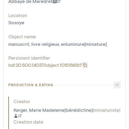
Abbaye de Maredret
Location
Sosoye
Object name
manuscrit
,
livre religieux
,
enluminure[miniature]
Persistent identifier
hdl:20.500.14037/object.10151565
PRODUCTION & DATING
Creator
Kerger, Marie Madeleine[bénédictine]
(
miniaturiste
)
Creation date