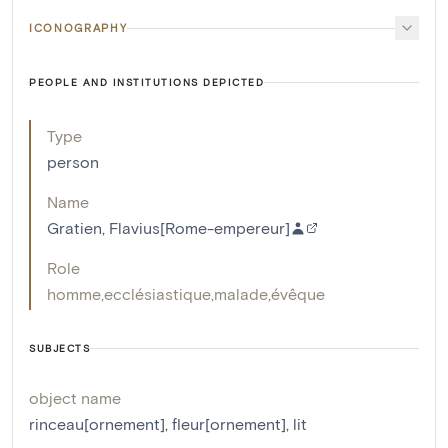
ICONOGRAPHY
PEOPLE AND INSTITUTIONS DEPICTED
Type
person
Name
Gratien, Flavius[Rome-empereur]
Role
homme
,
ecclésiastique
,
malade
,
évêque
SUBJECTS
object name
rinceau[ornement]
,
fleur[ornement]
,
lit