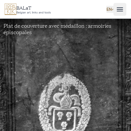
Skip to main content
BALaT
EN
˅
Belgian art, links and tools
Plat de couverture avec médaillon : armoiries
épiscopales