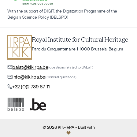
With the support of DIGIT, the Digitization Programme of the
Belgian Science Policy (BELSPO)
Royal Institute for Cultural Heritage
Parc du Cinquantenaire 1, 1000 Brussels, Belgium
balat@kikirpa.be
(questions related to BALaT)
info@kikirpa.be
(General questions)
+32 (0)2 739 67 11
©
2026
KIK-IRPA
- Built with