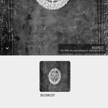
B039037
KIK-IRPA, Brussels (Belgium), cliché B039037
B039037