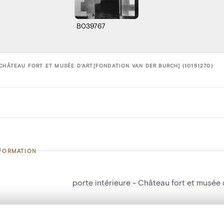
B039767
CHÂTEAU FORT ET MUSÉE D'ART[FONDATION VAN DER BURCH] (10151270)
NFORMATION
porte intérieure - Château fort et musée 
number
10151270