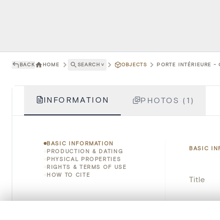
BACK
HOME
SEARCH
˅
OBJECTS
PORTE INTÉRIEURE - 
INFORMATION
PHOTOS (1)
BASIC INFORMATION
BASIC I
PRODUCTION & DATING
PHYSICAL PROPERTIES
RIGHTS & TERMS OF USE
HOW TO CITE
Title
Object 
0/50 photos
COMPARE SET