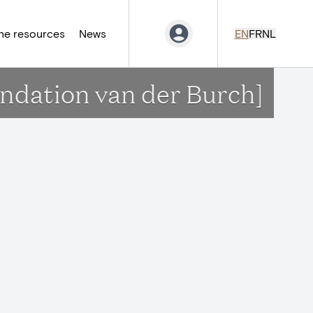
ne resources
News
EN
FR
NL
ondation van der Burch]