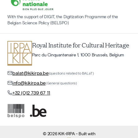
With the support of DIGIT, the Digitization Programme of the
Belgian Science Policy (BELSPO)
Royal Institute for Cultural Heritage
Parc du Cinquantenaire 1, 1000 Brussels, Belgium
balat@kikirpa.be
(questions related to BALaT)
info@kikirpa.be
(General questions)
+32 (0)2 739 67 11
©
2026
KIK-IRPA
- Built with