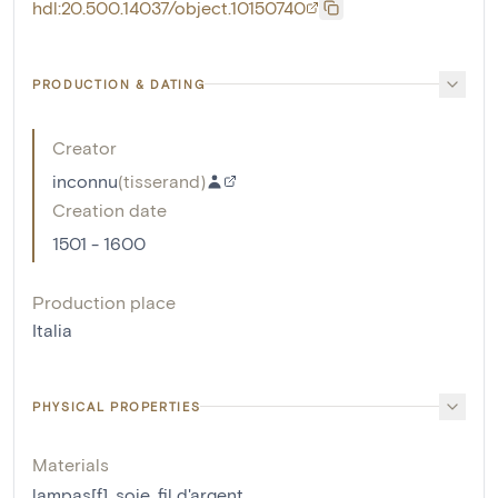
hdl:20.500.14037/object.10150740
PRODUCTION & DATING
Creator
inconnu
(
tisserand
)
Creation date
1501 - 1600
Production place
Italia
PHYSICAL PROPERTIES
Materials
lampas[f]
,
soie
,
fil d'argent