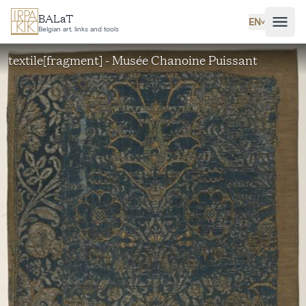
Skip to main content
BALaT
EN
˅
Belgian art, links and tools
textile[fragment] - Musée Chanoine Puissant