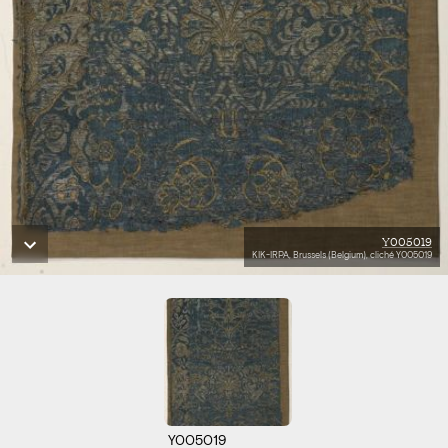
Y005019
KIK-IRPA, Brussels (Belgium), cliché Y005019
Y005019