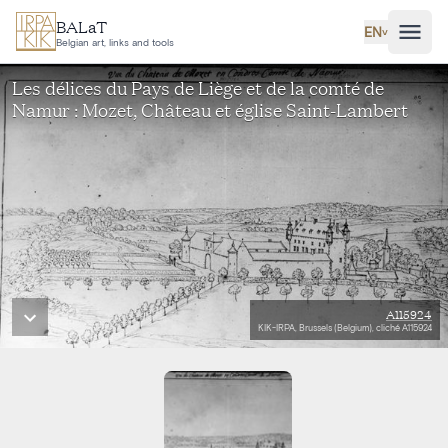
Skip to main content
BALaT
EN
˅
Belgian art, links and tools
Les délices du Pays de Liège et de la comté de
Namur : Mozet, Château et église Saint-Lambert
A115924
KIK-IRPA, Brussels (Belgium), cliché A115924