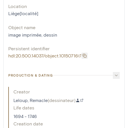
Location
Liège[localité]
Object name
image imprimée
,
dessin
Persistent identifier
hdl:20.500.14037/object.10150716
PRODUCTION & DATING
Creator
Leloup, Remacle
(
dessinateur
)
Life dates
1694 - 1746
Creation date