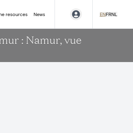
ne resources
News
EN
FR
NL
amur : Namur, vue