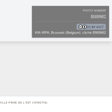
PHOTO NUMBER
B169962
CC BY 4.0
KIK-IRPA, Brussels (Belgium), cliché B169962
LLE PRISE DE L'EST (10150714)