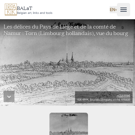
Skip to main content
BALaT
EN
˅
Belgian art, links and tools
Les délices du Pays de Liège et de la comté de
Namur : Torn (Limbourg hollandais), vue du bourg
A115896
KIK-IRPA, Brussels (Belgium), cliché A115896