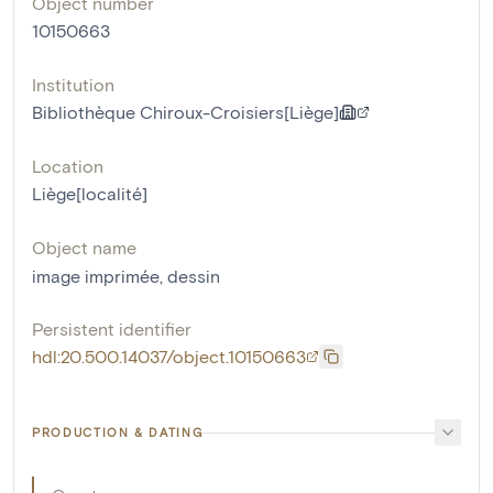
Object number
10150663
Institution
Bibliothèque Chiroux-Croisiers[Liège]
Location
Liège[localité]
Object name
image imprimée
,
dessin
Persistent identifier
hdl:20.500.14037/object.10150663
PRODUCTION & DATING