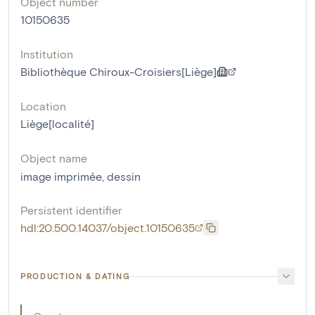
Object number
10150635
Institution
Bibliothèque Chiroux-Croisiers[Liège]
Location
Liège[localité]
Object name
image imprimée
,
dessin
Persistent identifier
hdl:20.500.14037/object.10150635
PRODUCTION & DATING