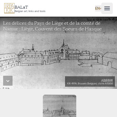
Skip to main content
BALaT
EN
˅
Belgian art, links and tools
Les délices du Pays de Liège et de la comté de
Namur : Liège, Couvent des Soeurs de Hasque
A115856
KIK-IRPA, Brussels (Belgium), cliché A115856