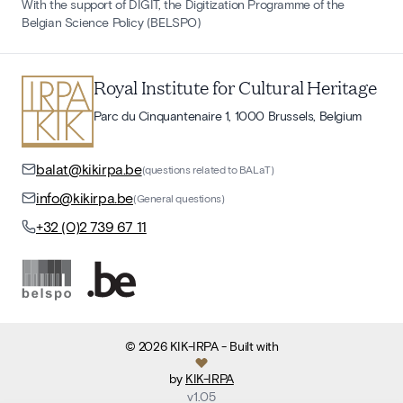
With the support of DIGIT, the Digitization Programme of the
Belgian Science Policy (BELSPO)
Royal Institute for Cultural Heritage
Parc du Cinquantenaire 1, 1000 Brussels, Belgium
balat@kikirpa.be
(questions related to BALaT)
info@kikirpa.be
(General questions)
+32 (0)2 739 67 11
©
2026
KIK-IRPA
- Built with
by
KIK-IRPA
v
1.05