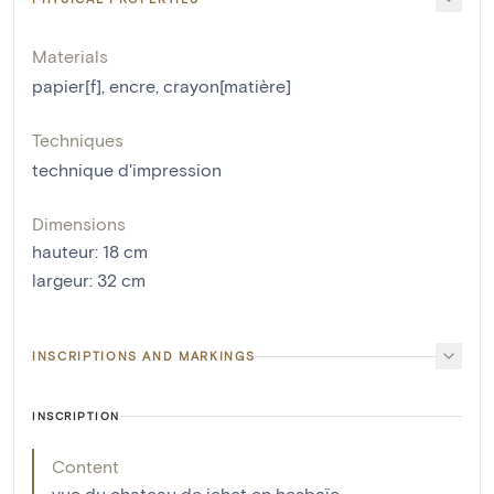
Materials
papier[f]
,
encre
,
crayon[matière]
Techniques
technique d'impression
Dimensions
hauteur
:
18
cm
largeur
:
32
cm
INSCRIPTIONS AND MARKINGS
INSCRIPTION
Content
vue du chateau de jehet en hesbaïe