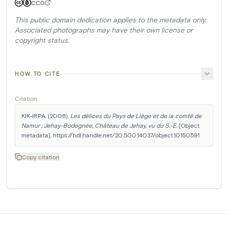
CC0
This public domain dedication applies to the metadata only.
Associated photographs may have their own license or
copyright status.
HOW TO CITE
Citation
KIK-IRPA. (2006). 
Les délices du Pays de Liège et de la comté de 
Namur : Jehay-Bodegnée, Château de Jehay, vu du S.-E.
 [Object 
metadata]. https://hdl.handle.net/20.500.14037/object.10150591
Copy citation