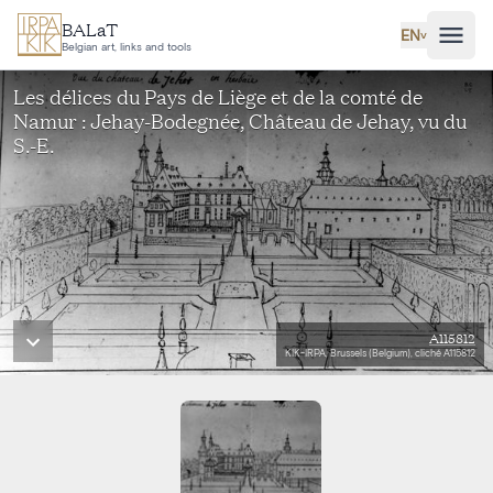
Skip to main content
BALaT
EN
˅
Belgian art, links and tools
Les délices du Pays de Liège et de la comté de
Namur : Jehay-Bodegnée, Château de Jehay, vu du
S.-E.
A115812
KIK-IRPA, Brussels (Belgium), cliché A115812