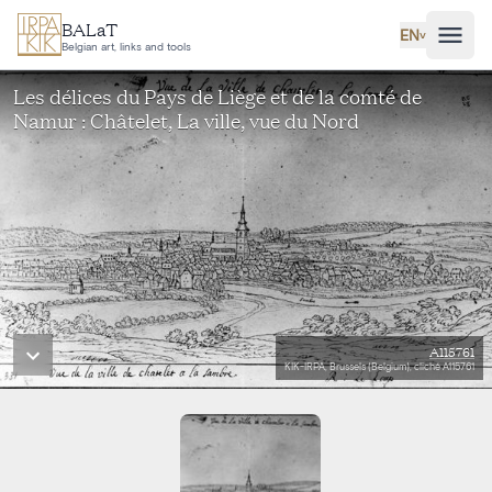
Skip to main content
BALaT
EN
˅
Belgian art, links and tools
Les délices du Pays de Liège et de la comté de
Namur : Châtelet, La ville, vue du Nord
A115761
KIK-IRPA, Brussels (Belgium), cliché A115761