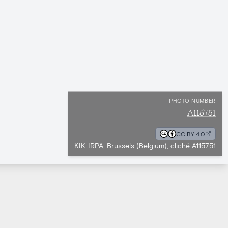
PHOTO NUMBER
A115751
CC BY 4.0
KIK-IRPA, Brussels (Belgium), cliché A115751