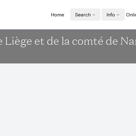
Home
Search
Info
Onli
e Liège et de la comté de N