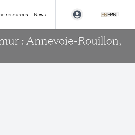
ne resources
News
EN
FR
NL
amur : Annevoie-Rouillon,