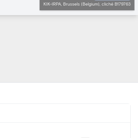
KIK-IRPA, Brussels (Belgium), cliché B179763