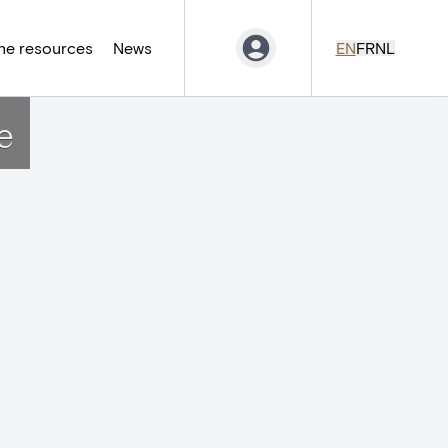
ne resources
News
EN
FR
NL
e