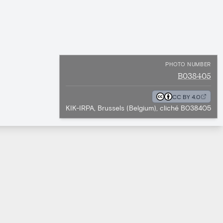
PHOTO NUMBER
B038405
CC BY 4.0
KIK-IRPA, Brussels (Belgium), cliché B038405