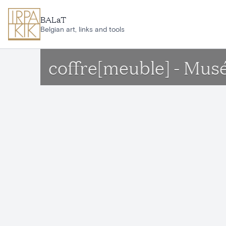
Skip to main content
BALaT
Belgian art, links and tools
coffre[meuble] - Mus