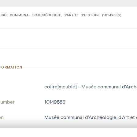
USÉE COMMUNAL D'ARCHÉOLOGIE, D'ART ET D'HISTOIRE (10149586)
NFORMATION
coffre[meuble] - Musée communal d'Archéo
number
10149586
on
Musée communal d'Archéologie, d'Art et d
n
Nivelles[localité]