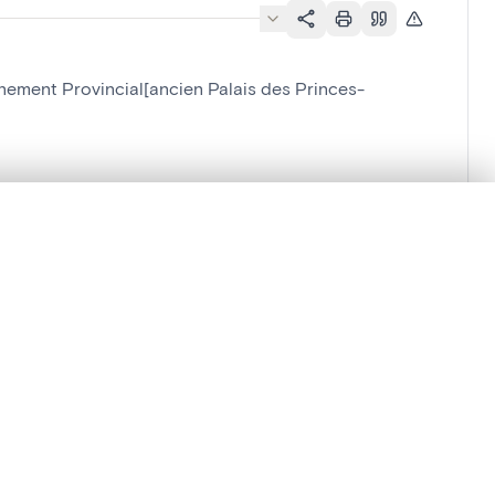
nement Provincial[ancien Palais des Princes-
n Palais des Princes-Evêques]
.
 la reine, paroi Est
t started.
Compare in expert viewer