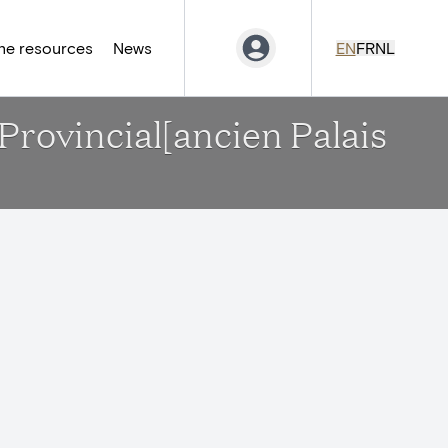
ne resources
News
EN
FR
NL
Provincial[ancien Palais