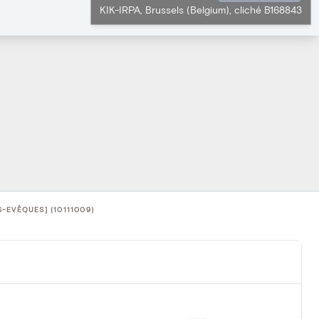
KIK-IRPA, Brussels (Belgium), cliché B168843
-EVÊQUES] (10111009)