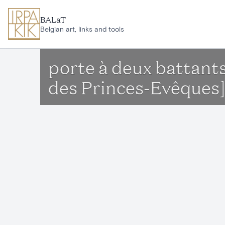
Skip to main content
BALaT
Belgian art, links and tools
porte à deux battants
des Princes-Evêques]