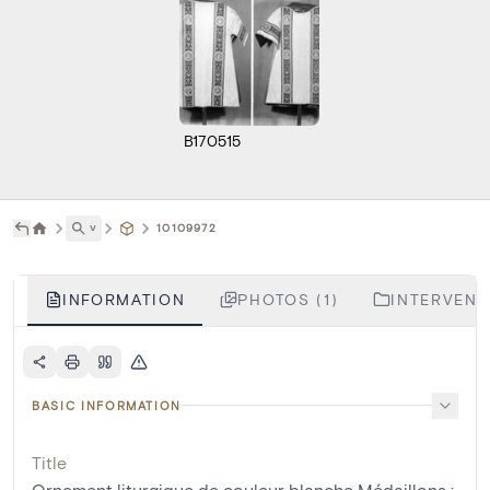
B170515
˅
10109972
INFORMATION
PHOTOS (1)
INTERVENTI
BASIC INFORMATION
Title
Ornement liturgique de couleur blanche Médaillons :