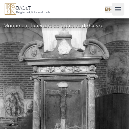
Skip to main content
BALaT
EN
˅
Belgian art, links and tools
Monument funéraire de Conrard de Gavre