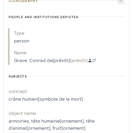
ICONOGRAPHY
PEOPLE AND INSTITUTIONS DEPICTED
Type
person
Name
Grave, Conrad de[prévôt]
(
prévôt
)
SUBJECTS
concept
crâne humain[symbole de la mort]
object name
armoiries
,
tête humaine[ornement]
,
tête
d'animal[ornement]
,
fruit[ornement]