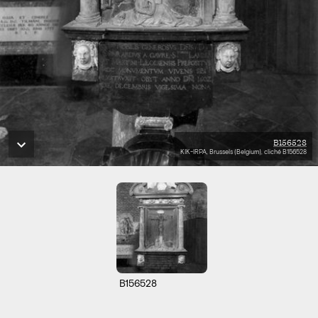
B156528
KIK-IRPA, Brussels (Belgium), cliché B156528
B156528