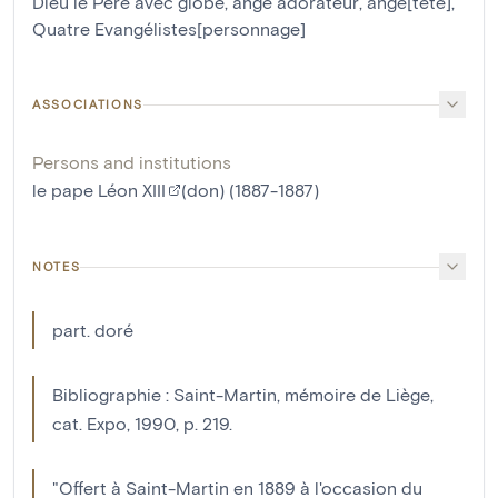
Dieu le Père avec globe
,
ange adorateur
,
ange[tête]
,
Quatre Evangélistes[personnage]
ASSOCIATIONS
Persons and institutions
le pape Léon XIII
(don) (1887-1887)
NOTES
part. doré
Bibliographie : Saint-Martin, mémoire de Liège,
cat. Expo, 1990, p. 219.
"Offert à Saint-Martin en 1889 à l'occasion du