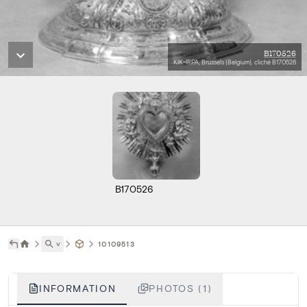
B170526
KIK-IRPA, Brussels (Belgium), cliché B170526
B170526
˅
10109513
INFORMATION
PHOTOS (1)