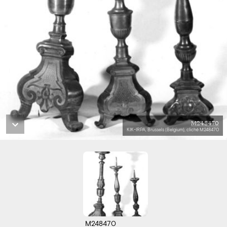
M248470
KIK-IRPA, Brussels (Belgium), cliché M248470
M248470