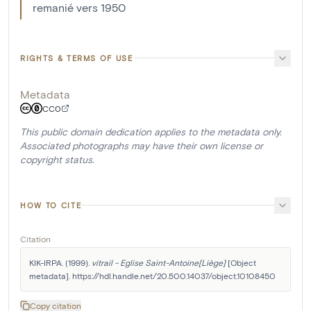
remanié vers 1950
RIGHTS & TERMS OF USE
Metadata
CC0
This public domain dedication applies to the metadata only.
Associated photographs may have their own license or
copyright status.
HOW TO CITE
Citation
KIK-IRPA. (1999). 
vitrail - Eglise Saint-Antoine[Liège]
 [Object 
metadata]. https://hdl.handle.net/20.500.14037/object.10108450
Copy citation