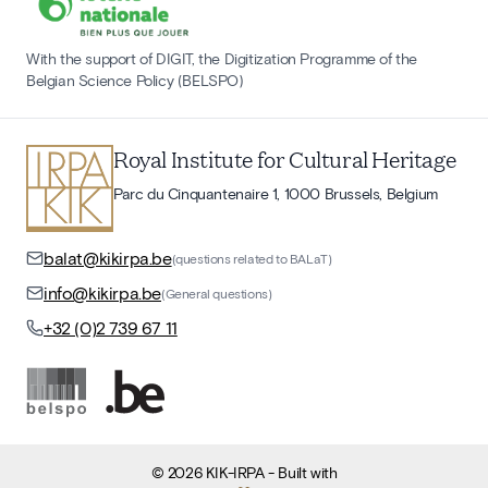
With the support of DIGIT, the Digitization Programme of the
Belgian Science Policy (BELSPO)
Royal Institute for Cultural Heritage
Parc du Cinquantenaire 1, 1000 Brussels, Belgium
balat@kikirpa.be
(questions related to BALaT)
info@kikirpa.be
(General questions)
+32 (0)2 739 67 11
©
2026
KIK-IRPA
- Built with