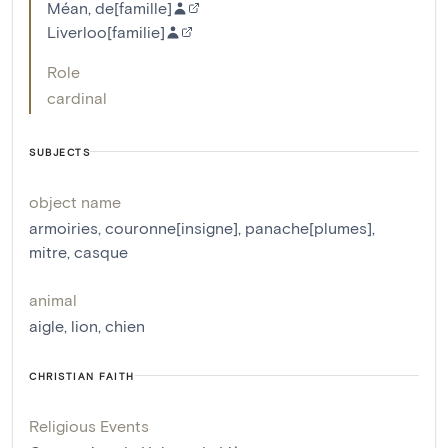
Méan, de[famille]
Liverloo[familie]
Role
cardinal
SUBJECTS
object name
armoiries
,
couronne[insigne]
,
panache[plumes]
,
mitre
,
casque
animal
aigle
,
lion
,
chien
CHRISTIAN FAITH
Religious Events