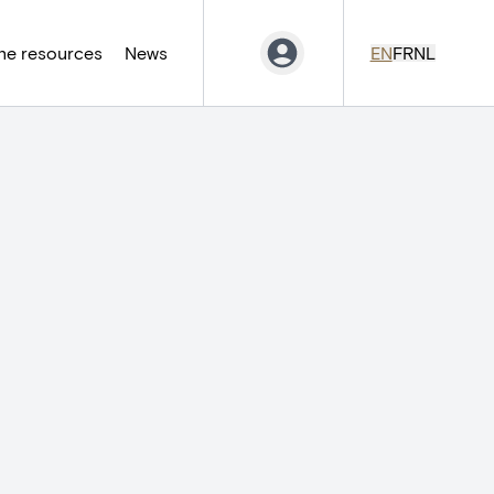
ne resources
News
EN
FR
NL