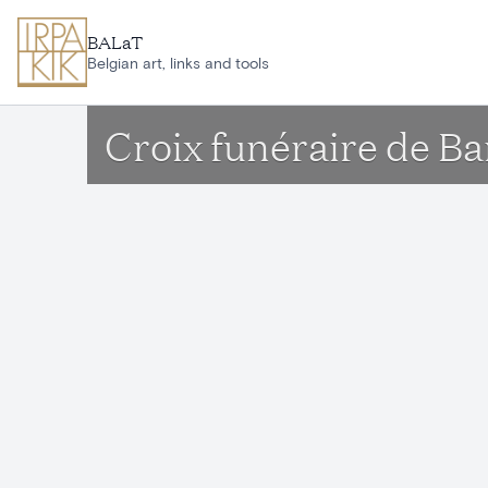
Skip to main content
BALaT
Belgian art, links and tools
Croix funéraire de B