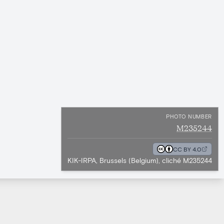
PHOTO NUMBER
M235244
CC BY 4.0
KIK-IRPA, Brussels (Belgium), cliché M235244