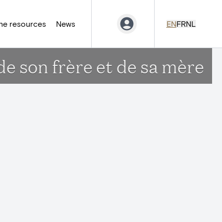
ne resources
News
EN
FR
NL
e son frère et de sa mère