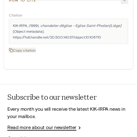
HOW TO CITE
Citation
KIK-IRPA. (1999). 
chandelier d'église - Eglise Saint-Pholien[Liège]
[Object metadata]. 
https://hdl.handle.net/20.500.14037/object.10106710
Copy citation
Subscribe to our newsletter
Every month you will receive the latest KIK-IRPA news in
your mailbox.
Read more about our newsletter