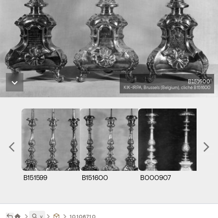
B151600
KIK-IRPA, Brussels (Belgium), cliché B151600
B151599
B151600
B000907
˅
10106710