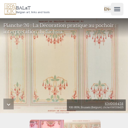
Skip to main content
BALaT
EN
˅
Belgian art, links and tools
Planche 26 : La Décoration pratique au pochoir :
interprétation du fuchsia
KM008425
KIK-IRPA, Brussels (Belgium), cliché KM008425