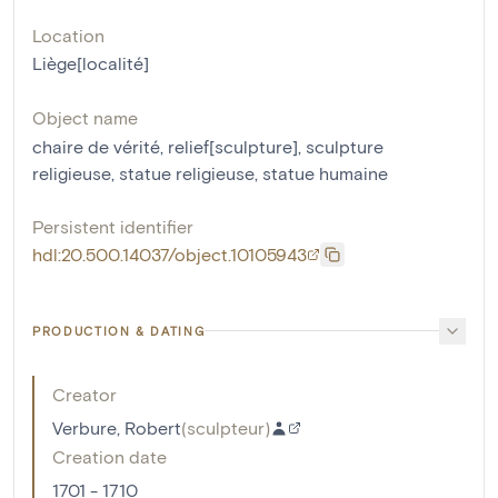
Location
Liège[localité]
Object name
chaire de vérité
,
relief[sculpture]
,
sculpture
religieuse
,
statue religieuse
,
statue humaine
Persistent identifier
hdl:20.500.14037/object.10105943
PRODUCTION & DATING
Creator
Verbure, Robert
(
sculpteur
)
Creation date
1701 - 1710