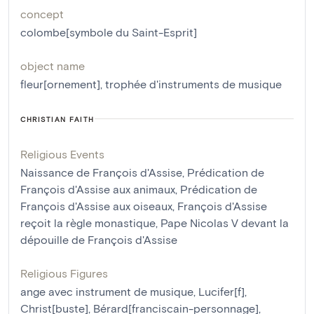
concept
colombe[symbole du Saint-Esprit]
object name
fleur[ornement]
,
trophée d'instruments de musique
CHRISTIAN FAITH
Religious Events
Naissance de François d'Assise
,
Prédication de
François d'Assise aux animaux
,
Prédication de
François d'Assise aux oiseaux
,
François d'Assise
reçoit la règle monastique
,
Pape Nicolas V devant la
dépouille de François d'Assise
Religious Figures
ange avec instrument de musique
,
Lucifer[f]
,
Christ[buste]
,
Bérard[franciscain-personnage]
,