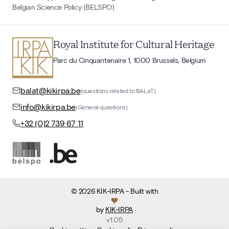
Belgian Science Policy (BELSPO)
Royal Institute for Cultural Heritage
Parc du Cinquantenaire 1, 1000 Brussels, Belgium
balat@kikirpa.be
(questions related to BALaT)
info@kikirpa.be
(General questions)
+32 (0)2 739 67 11
©
2026
KIK-IRPA
- Built with
by
KIK-IRPA
v
1.05