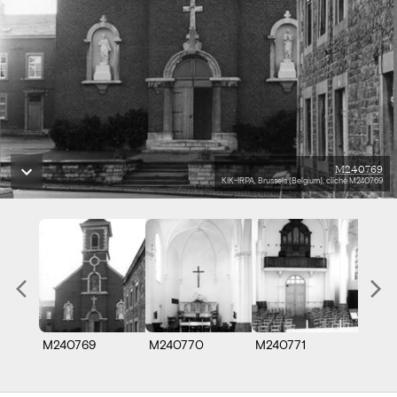
M240769
KIK-IRPA, Brussels (Belgium), cliché M240769
M240769
M240770
M240771