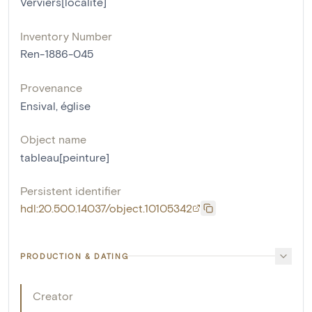
Verviers[localité]
Inventory Number
Ren-1886-045
Provenance
Ensival, église
Object name
tableau[peinture]
Persistent identifier
hdl:20.500.14037/object.10105342
PRODUCTION & DATING
Creator