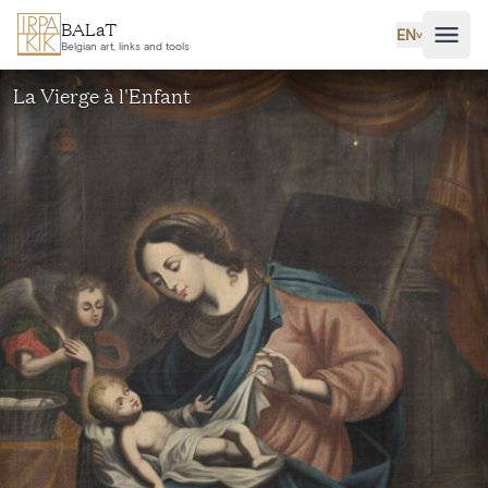
Skip to main content
BALaT
EN
˅
Belgian art, links and tools
La Vierge à l'Enfant