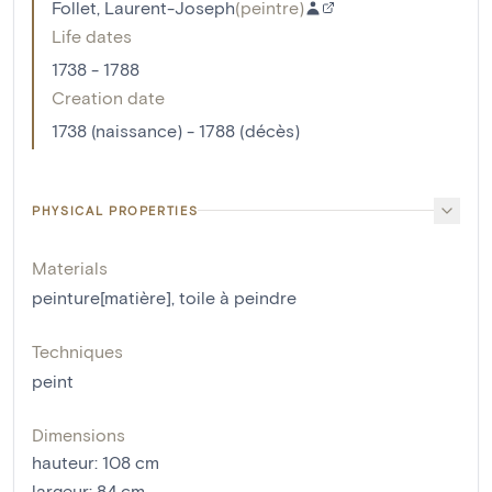
Follet, Laurent-Joseph
(
peintre
)
Life dates
1738 - 1788
Creation date
1738 (naissance) - 1788 (décès)
PHYSICAL PROPERTIES
Materials
peinture[matière]
,
toile à peindre
Techniques
peint
Dimensions
hauteur
:
108
cm
largeur
:
84
cm