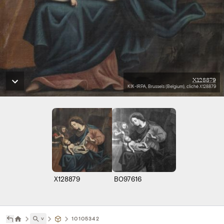
X128879
KIK-IRPA, Brussels (Belgium), cliché X128879
X128879
B097616
˅
10105342