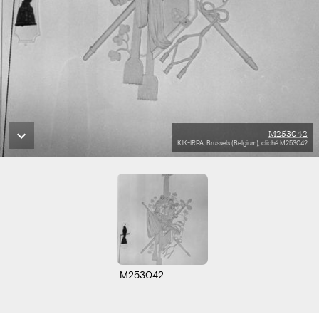
M253042
KIK-IRPA, Brussels (Belgium), cliché M253042
M253042