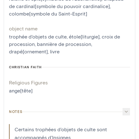
de cardinal[symbole du pouvoir cardinalice]
,
colombe[symbole du Saint-Esprit]
object name
trophée d'objets de culte
,
étole[liturgie]
,
croix de
procession
,
bannière de procession
,
drapé[ornement]
,
livre
CHRISTIAN FAITH
Religious Figures
ange[tête]
NOTES
Certains trophées d'objets de culte sont
accompagnés d'Insignes