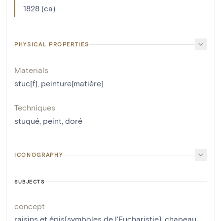
1828 (ca)
PHYSICAL PROPERTIES
Materials
stuc[f]
,
peinture[matière]
Techniques
stuqué
,
peint
,
doré
ICONOGRAPHY
SUBJECTS
concept
raisins et épis[symboles de l'Eucharistie]
,
chapeau